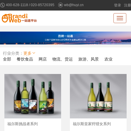
400-628-1118 / 020-85720395
wb@huyi.cn
登录
注册
Toggl
naviga
行业分类：
更多
全部
餐饮食品
网店
物流、货运
旅游、风景
农业
建筑、建材
美容、护肤
文教、书籍
茶叶、茶具
汽车服务
化工、涂料
服装
通讯、数码
机械、工业制品
家居
酿造、酒类、饮料
医疗、保健
家电、五金
其它
橡胶、塑料制品
环保
福尔斯挑战者系列
福尔斯皇家狩猎女系列