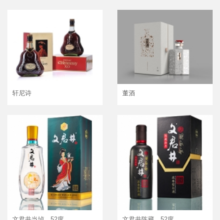
轩尼诗
董酒
文君井当垆，52度
文君井陈藏，52度